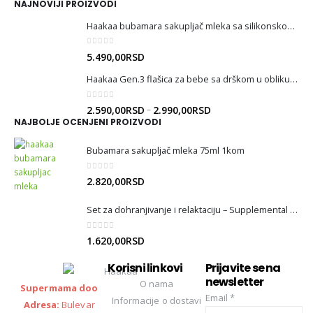
NAJNOVIJI PROIZVODI
Haakaa bubamara sakupljač mleka sa silikonskom torbom za sterilizaciju
0
out of 5
5.490,00
RSD
Haakaa Gen.3 flašica za bebe sa drškom u obliku anđeoskih krila
0
out of 5
–
2.590,00
RSD
2.990,00
RSD
NAJBOLJE OCENJENI PROIZVODI
Bubamara sakupljač mleka 75ml 1kom
0
out of 5
2.820,00
RSD
Set za dohranjivanje i relaktaciju – Supplemental Nursing System (SNS)
0
out of 5
1.620,00
RSD
Korisni linkovi
Prijavite se na
newsletter
O nama
Supermama doo
Email
*
Informacije o dostavi
Adresa:
Bulevar