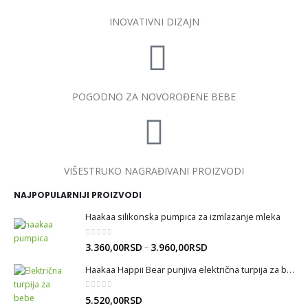
INOVATIVNI DIZAJN
POGODNO ZA NOVOROĐENE BEBE
VIŠESTRUKO NAGRAĐIVANI PROIZVODI
NAJPOPULARNIJI PROIZVODI
Haakaa silikonska pumpica za izmlazanje mleka
0
out of 5
–
3.360,00
RSD
3.960,00
RSD
Haakaa Happii Bear punjiva električna turpija za bebe
0
out of 5
5.520,00
RSD