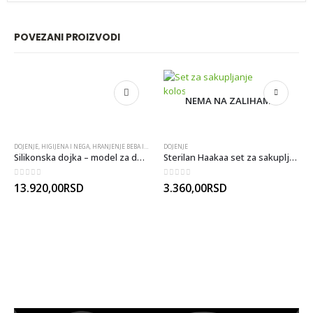
POVEZANI PROIZVODI
NEMA NA ZALIHAMA
DOJENJE
,
HIGIJENA I NEGA
,
HRANJENJE BEBA I DECE
DOJENJE
Silikonska dojka – model za demonstraciju
Sterilan Haakaa set za sakupljanje kolostruma
0
out of 5
0
out of 5
13.920,00
RSD
3.360,00
RSD