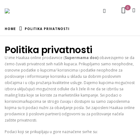
0
HOME
POLITIKA PRIVATNOSTI
Politika privatnosti
U ime Haakaa online prodavnice (
Supermama doo)
obavezujemo se da
ćemo čuvati privatnost svih naših kupaca. Prikupljamo samo neophodne,
osnovne podatke o kupcima/ korisnicima i podatke neophodne za
poslovanje i informisanje korisnika u skladu sa dobrim poslovnim
običajima i u cilju pružanja kvalitetne usluge. Dajemo kupcima mogućnost
izbora uključujući mogućnost odluke da li žele ili ne da se izbrišu sa
mailing lista koje se koriste za marketinške kampanje. Svi podaci o
korisnicima/kupcima se strogo čuvaju i dostupni su samo zaposlenima
kojima su ti podaci nužni za obavljanje posla. Svi zaposleni Haakaa online
prodavnice (i poslovni partneri) odgovorni su za poštovanje načela
zaštite privatnosti.
Podaci koji se prikupljaju u gore naznačene svrhe su: