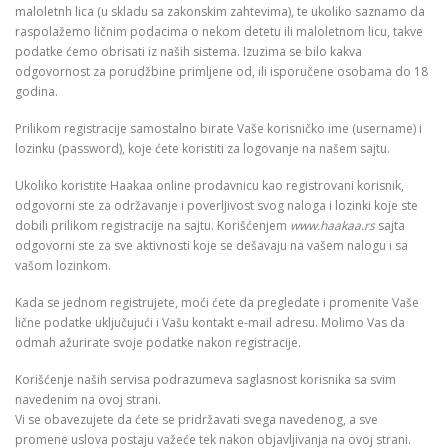
maloletnh lica (u skladu sa zakonskim zahtevima), te ukoliko saznamo da
raspolažemo ličnim podacima o nekom detetu ili maloletnom licu, takve
podatke ćemo obrisati iz naših sistema. Izuzima se bilo kakva
odgovornost za porudžbine primljene od, ili isporučene osobama do 18
godina.
Prilikom registracije samostalno birate Vaše korisničko ime (username) i
lozinku (password), koje ćete koristiti za logovanje na našem sajtu.
Ukoliko koristite Haakaa online prodavnicu kao registrovani korisnik,
odgovorni ste za održavanje i poverljivost svog naloga i lozinki koje ste
dobili prilikom registracije na sajtu. Korišćenjem
www.haakaa.rs
sajta
odgovorni ste za sve aktivnosti koje se dešavaju na vašem nalogu i sa
vašom lozinkom.
Kada se jednom registrujete, moći ćete da pregledate i promenite Vaše
lične podatke uključujući i Vašu kontakt e-mail adresu. Molimo Vas da
odmah ažurirate svoje podatke nakon registracije.
Korišćenje naših servisa podrazumeva saglasnost korisnika sa svim
navedenim na ovoj strani.
Vi se obavezujete da ćete se pridržavati svega navedenog, a sve
promene uslova postaju važeće tek nakon objavljivanja na ovoj strani.