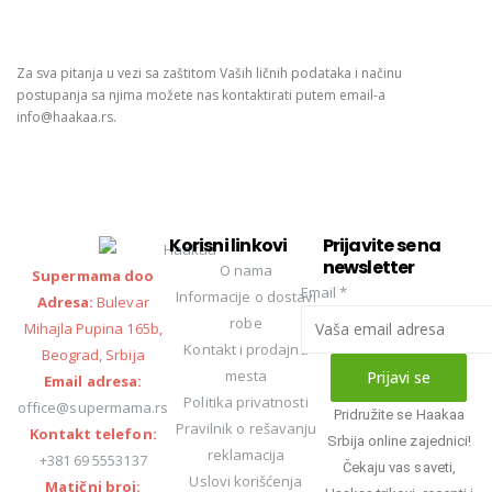
Za sva pitanja u vezi sa zaštitom Vaših ličnih podataka i načinu
postupanja sa njima možete nas kontaktirati putem email-a
info@haakaa.rs.
Korisni linkovi
Prijavite se na
newsletter
O nama
Supermama doo
Email
*
Informacije o dostavi
Adresa:
Bulevar
robe
Mihajla Pupina 165b,
Kontakt i prodajna
Beograd, Srbija
mesta
Prijavi se
Email adresa:
Politika privatnosti
office@supermama.rs
Pridružite se Haakaa
Pravilnik o rešavanju
Kontakt telefon:
Srbija online zajednici!
reklamacija
+381 69 5553137
Čekaju vas saveti,
Uslovi korišćenja
Matični broj: