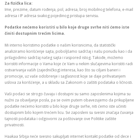
Za fizička lica:
Ime, prezime, datum rođenja, pol, adresa, broj mobilnog telefona, e-mail
adresa i IP adresa svakog pojedinog pristupa servisu.
Podatke nećemo koristiti u bilo koje druge svrhe niti ćemo iste
činiti dostupnim trećim licima.
Mi interno koristimo podatke o našim korisnicima, da statistički
analiziramo korišćenje sajta, poboljšamo sadržaj i našu ponudu kao i da
prilagodimo sadržaj našeg sajta i raspored istog. Takođe, možemo
koristiti informacije o Vama koje će Vam u nekim slučajevima koristiti radi
ostvarivanja vaših (zajedničkog) interesa, kao što su ciljani baneri i
promocije, uz vaše odobrenje i saglasnost koje se daje prihvatanjem
uslova za korišćenje, a u skladu sa Zakonom o zaštiti podataka o ličnosti.
Vaši podaci se strogo čuvaju i dostupni su samo zaposlenima kojima su
nužni za obavljanje posla, pa se ovim putem obavezujemo da prikupljene
podatke nećemo koristiti u bilo koje druge svrhe, niti ćemo iste učiniti
dostupnim bilo kojem trećem licu. Svi zaposleni su svesni značaja čuvanja
tajnosti podataka i odgovorni za poštovanje ove Politike zaštite
privatnosti.
Haakaa Srbija neće svesno sakupljati internet kontakt podatke od dece i