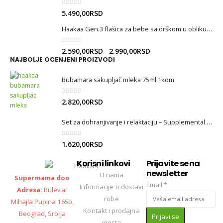
0
out of 5
5.490,00
RSD
Haakaa Gen.3 flašica za bebe sa drškom u obliku anđeoskih krila
0
out of 5
–
2.590,00
RSD
2.990,00
RSD
NAJBOLJE OCENJENI PROIZVODI
Bubamara sakupljač mleka 75ml 1kom
0
out of 5
2.820,00
RSD
Set za dohranjivanje i relaktaciju – Supplemental Nursing System (SNS)
0
out of 5
1.620,00
RSD
Korisni linkovi
Prijavite se na
newsletter
O nama
Supermama doo
Email
*
Informacije o dostavi
Adresa:
Bulevar
robe
Mihajla Pupina 165b,
Kontakt i prodajna
Beograd, Srbija
Prijavi se
mesta