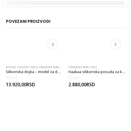
POVEZANI PROIZVODI
DOJENJE
,
HIGIJENA I NEGA
,
HRANJENJE BEBA I DECE
HRANJENJE BEBA I DECE
Silikonska dojka – model za demonstraciju
Haakaa silikonska posuda za kašice sa integrisanom kašikom
0
out of 5
0
out of 5
13.920,00
RSD
2.880,00
RSD