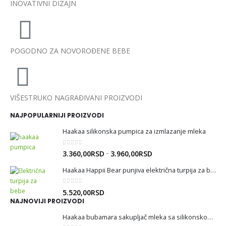
INOVATIVNI DIZAJN
POGODNO ZA NOVOROĐENE BEBE
VIŠESTRUKO NAGRAĐIVANI PROIZVODI
NAJPOPULARNIJI PROIZVODI
Haakaa silikonska pumpica za izmlazanje mleka
0
out of 5
–
3.360,00
RSD
3.960,00
RSD
Haakaa Happii Bear punjiva električna turpija za bebe
0
out of 5
5.520,00
RSD
NAJNOVIJI PROIZVODI
Haakaa bubamara sakupljač mleka sa silikonskom torbom za sterilizaciju